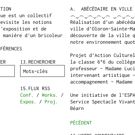
ATION
ABÉCÉDAIRE EN VILLE
vue est un collectif
︵‿︵‿︵‿︵‿︵ ‿︵‿︵
revisite les notions
Réalisation d’un abécéd
d'exposition et de
ville d’Oloron-Sainte-M
a manière d'un bricoleur
découverte de la ville 
notre environnement quo
NFÉRENCES
Projet d’Action Culture
TER
RECHERCHER
la classe 6°6 du collèg
professeur - Madame Luc
intervenant artistique 
accompagnement - Madame
R
FLUX RSS
Conf.
/
Works.
/
Une initiative de l’ESP
Expos.
/
Proj.
Service Spectacle Vivan
Béarn
PÉCÉDENT