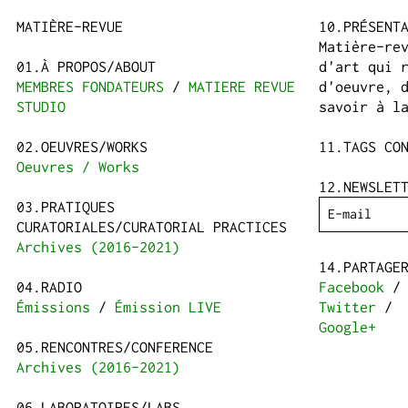
MATIÈRE-REVUE
PRÉSENT
Matière-re
À PROPOS/ABOUT
d'art qui 
MEMBRES FONDATEURS
MATIERE REVUE
d'oeuvre, 
STUDIO
savoir à l
OEUVRES/WORKS
TAGS CO
Oeuvres / Works
NEWSLET
PRATIQUES
CURATORIALES/CURATORIAL PRACTICES
Archives (2016-2021)
PARTAGE
RADIO
Facebook
/
Émissions
Émission LIVE
Twitter
/
Google+
RENCONTRES/CONFERENCE
Archives (2016-2021)
LABORATOIRES/LABS