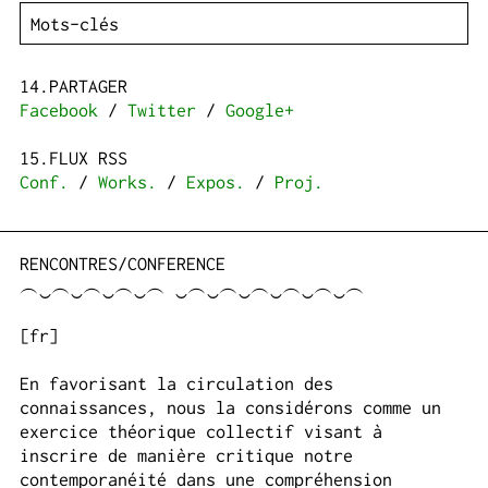
PARTAGER
Facebook
/
Twitter
/
Google+
FLUX RSS
Conf.
/
Works.
/
Expos.
/
Proj.
RENCONTRES/CONFERENCE
︵‿︵‿︵‿︵‿︵ ‿︵‿︵‿︵‿︵‿︵‿︵
[fr]
En favorisant la circulation des
connaissances, nous la considérons comme un
exercice théorique collectif visant à
inscrire de manière critique notre
contemporanéité dans une compréhension