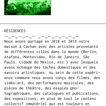
RÉSIDENCES
︵‿︵‿︵‿︵‿︵ ‿︵‿︵‿︵‿︵‿︵‿︵
Nous avons partagé en 2018 et 2019 notre
maison à Cachan avec des artistes provenants
de dif­férentes villes dans le monde (Berlin,
Ata­fona, Mon­te­v­ideo, Rio de Janeiro, São
Paulo, Cidade do Mexico, etc.) avec lesquels
avons échangé des tâches domes­tiques et des
savoirs artis­tiques. Au sein de cette expéri­
ence com­mune nous avons conçu des filmes, des
vidéo-art, des per­for­mances musi­cales, des
pièces de théâtre, des essaies pho­
tographiques, des cat­a­logues et pub­li­ca­tions,
des expo­si­tions, en plus de tout le con­tenu
col­lec­tif immatériel qui est tou­jours en