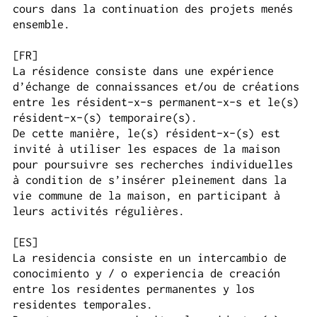
cours dans la con­tin­u­a­tion des pro­jets menés
ensem­ble.
[FR]
La résidence con­siste dans une expéri­ence
d’échange de con­nais­sances et/​ou de créa­tions
entre les rési­dent-x-s per­ma­nent-x-s et le(s)
rési­dent-x-(s) tem­po­raire(s).
De cette manière, le(s) rési­dent-x-(s) est
invité à utiliser les espaces de la maison
pour pour­suivre ses recherches indi­vidu­elles
à con­di­tion de s’insérer pleine­ment dans la
vie commune de la maison, en par­tic­i­pant à
leurs activ­ités régulières.
[ES]
La residencia consiste en un intercambio de
conocimiento y / o experiencia de creación
entre los residentes permanentes y los
residentes temporales.